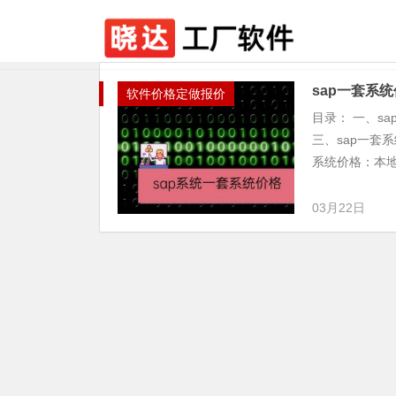
sap一套系
软件价格定做报价
目录： 一、s
三、sap一套
系统价格：本地部
03月22日